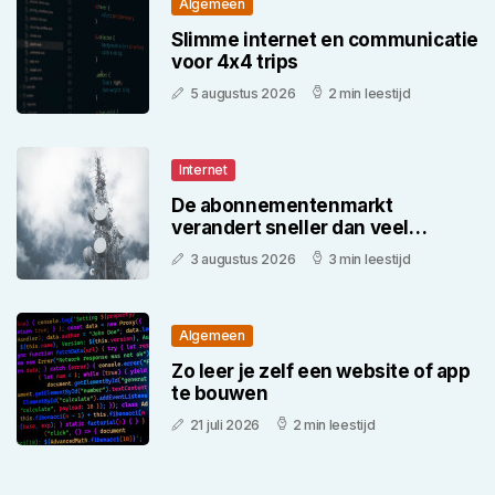
Algemeen
Slimme internet en communicatie
voor 4x4 trips
5 augustus 2026
2 min leestijd
Internet
De abonnementenmarkt
verandert sneller dan veel
consumenten denken
3 augustus 2026
3 min leestijd
Algemeen
Zo leer je zelf een website of app
te bouwen
21 juli 2026
2 min leestijd