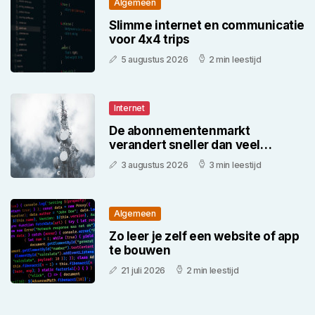
Algemeen
Slimme internet en communicatie
voor 4x4 trips
5 augustus 2026
2 min leestijd
Internet
De abonnementenmarkt
verandert sneller dan veel
consumenten denken
3 augustus 2026
3 min leestijd
Algemeen
Zo leer je zelf een website of app
te bouwen
21 juli 2026
2 min leestijd