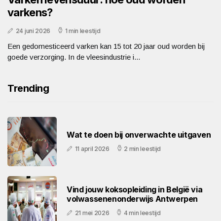
varkens?
24 juni 2026
1 min leestijd
Een gedomesticeerd varken kan 15 tot 20 jaar oud worden bij
goede verzorging. In de vleesindustrie i...
Trending
Wat te doen bij onverwachte uitgaven
11 april 2026
2 min leestijd
Vind jouw koksopleiding in België via
volwassenenonderwijs Antwerpen
21 mei 2026
4 min leestijd