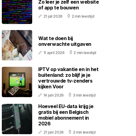
Zo leer je zelf een website
of app te bouwen
21 juli 2026
2 min leestijd
Wat te doen bij
onverwachte uitgaven
11 april 2026
2 min leestijd
IPTV op vakantie en in het
buitenland: zo blijf je je
vertrouwde tv-zenders
kijken Voor
14 juni 2026
3 min leestijd
Hoeveel EU-data krijg je
gratis bij een Belgisch
mobiel abonnement in
2026
21 juni 2026
2 min leestijd