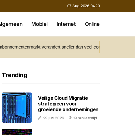
07 Aug 2026 04:20
Algemeen
Mobiel
Internet
Online
 verandert sneller dan veel consumenten denken
Zo leer je z
Trending
Veilige Cloud Migratie
strategieën voor
groeiende ondernemingen
29 juni 2026
19 min leestijd