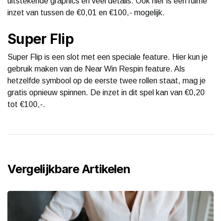
uitstekende graphics en veel details. Ook hier is een ruime
inzet van tussen de €0,01 en €100,- mogelijk.
Super Flip
Super Flip is een slot met een speciale feature. Hier kun je
gebruik maken van de Near Win Respin feature. Als
hetzelfde symbool op de eerste twee rollen staat, mag je
gratis opnieuw spinnen. De inzet in dit spel kan van €0,20
tot €100,-.
Vergelijkbare Artikelen