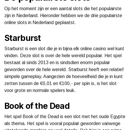
Op het moment zijn er een aantal slots die het populairste
zijn in Nederland. Hieronder hebben we de drie populairste
online slots in Nederland geplaatst.
Starburst
Starburst is een slot die je in bijna elk online casino wel kunt
vinden. Deze slot is over de hele wereld populair. Het spel
bestaat al sinds 2013 en is sindsdien enorm populair
geworden over de hele wereld. Starburst heeft een relatief
simpele gameplay. Aangezien de hoeveelheid die je in kunt
zetten tussen de €0,01 en €100,- per spin is, is het slot
voor grote en normale spelers leuk.
Book of the Dead
Het spel Book of the Dead is een slot met het oude Egypte
als thema. Het spel is vooral populair geworden vanwege