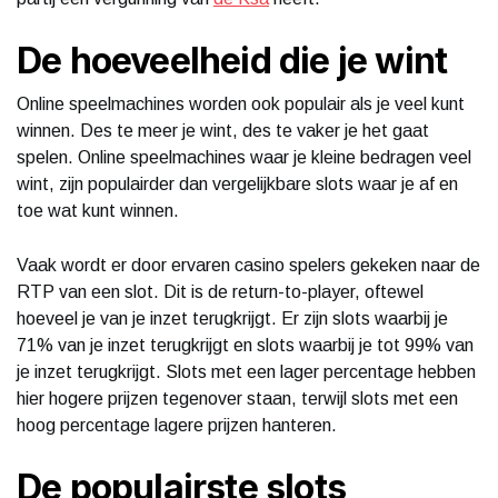
De hoeveelheid die je wint
Online speelmachines worden ook populair als je veel kunt
winnen. Des te meer je wint, des te vaker je het gaat
spelen. Online speelmachines waar je kleine bedragen veel
wint, zijn populairder dan vergelijkbare slots waar je af en
toe wat kunt winnen.
Vaak wordt er door ervaren casino spelers gekeken naar de
RTP van een slot. Dit is de return-to-player, oftewel
hoeveel je van je inzet terugkrijgt. Er zijn slots waarbij je
71% van je inzet terugkrijgt en slots waarbij je tot 99% van
je inzet terugkrijgt. Slots met een lager percentage hebben
hier hogere prijzen tegenover staan, terwijl slots met een
hoog percentage lagere prijzen hanteren.
De populairste slots