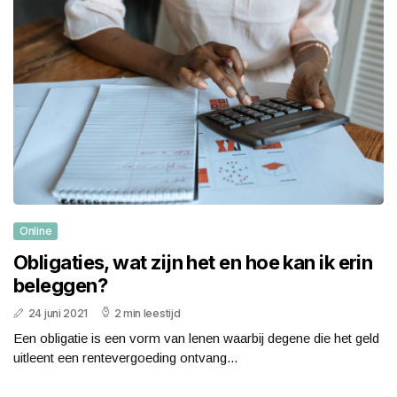
Online
Obligaties, wat zijn het en hoe kan ik erin
beleggen?
24 juni 2021
2 min leestijd
Een obligatie is een vorm van lenen waarbij degene die het geld
uitleent een rentevergoeding ontvang...