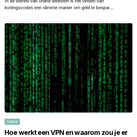
In de wereld van online winkelen is het vinden van
kortingscodes een slimme manier om geld te bespar...
Online
Hoe werkt een VPN en waarom zou je er