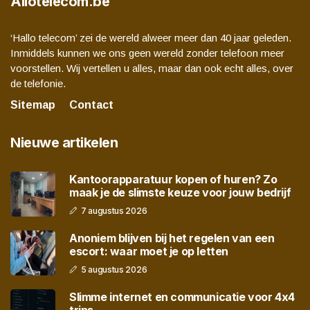
Allotelecom.be
‘Hallo telecom’ zei de wereld alweer meer dan 40 jaar geleden.
Inmiddels kunnen we ons geen wereld zonder telefoon meer
voorstellen. Wij vertellen u alles, maar dan ook echt alles, over
de telefonie.
Sitemap
Contact
Nieuwe artikelen
Kantoorapparatuur kopen of huren? Zo
maak je de slimste keuze voor jouw bedrijf
7 augustus 2026
Anoniem blijven bij het regelen van een
escort: waar moet je op letten
5 augustus 2026
Slimme internet en communicatie voor 4x4
trips