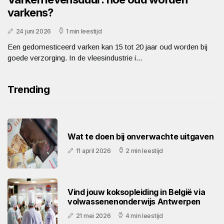
varkens?
24 juni 2026
1 min leestijd
Een gedomesticeerd varken kan 15 tot 20 jaar oud worden bij
goede verzorging. In de vleesindustrie i...
Trending
Wat te doen bij onverwachte uitgaven
11 april 2026
2 min leestijd
Vind jouw koksopleiding in België via
volwassenenonderwijs Antwerpen
21 mei 2026
4 min leestijd