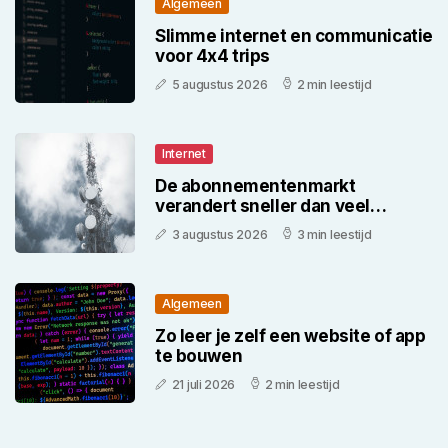
Algemeen
Slimme internet en communicatie
voor 4x4 trips
5 augustus 2026
2 min leestijd
Internet
De abonnementenmarkt
verandert sneller dan veel
consumenten denken
3 augustus 2026
3 min leestijd
Algemeen
Zo leer je zelf een website of app
te bouwen
21 juli 2026
2 min leestijd