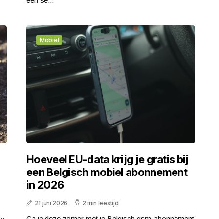
een se...
Mobiel
Hoeveel EU-data krijg je gratis bij
een Belgisch mobiel abonnement
in 2026
21 juni 2026
2 min leestijd
..
Ga je deze zomer met je Belgisch gsm-abonnement