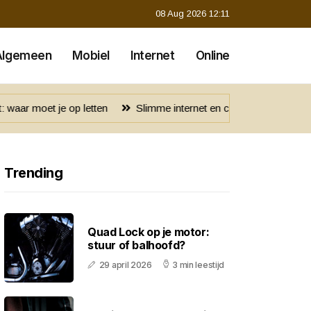
08 Aug 2026 12:11
Algemeen
Mobiel
Internet
Online
tten
Slimme internet en communicatie voor 4x4 trips
De a
Trending
Quad Lock op je motor:
stuur of balhoofd?
29 april 2026
3 min leestijd