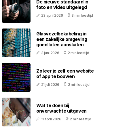
De nieuwe standaard in
foto en video uitgelegd
23 april 2026
3 min leestijd
Glasvezelbekabeling in
een zakelijke omgeving
goed laten aansluiten
3 juni 2026
2 min leestijd
Zo leer je zelf een website
of app te bouwen
21 juli 2026
2 min leestijd
Wat te doen bij
onverwachte uitgaven
11 april 2026
2 min leestijd