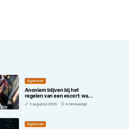
Algemeen
Anoniem blijven bij het
regelen van een escort: waar
moet je op letten
5 augustus 2026
4 min leestijd
Algemeen