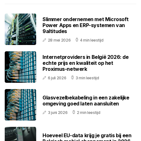
Slimmer ondernemen met Microsoft
Power Apps en ERP-systemen van
9altitudes
28 mei 2026
4 min leestijd
Internetproviders in België 2026: de
echte prijs en kwaliteit op het
Proximus-netwerk
6 juli 2026
3 min leestijd
Glasvezelbekabeling in een zakelijke
omgeving goed laten aansluiten
3 juni 2026
2 min leestijd
Hoeveel EU-data krijg je gratis bij een