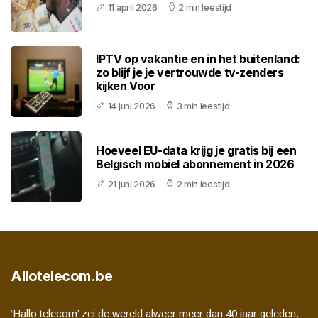
11 april 2026
2 min leestijd
IPTV op vakantie en in het buitenland:
zo blijf je je vertrouwde tv-zenders
kijken Voor
14 juni 2026
3 min leestijd
Hoeveel EU-data krijg je gratis bij een
Belgisch mobiel abonnement in 2026
21 juni 2026
2 min leestijd
Allotelecom.be
‘Hallo telecom’ zei de wereld alweer meer dan 40 jaar geleden.